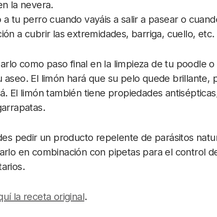
en la nevera.
a tu perro cuando vayáis a salir a pasear o cuando
ón a cubrir las extremidades, barriga, cuello, etc.
rlo como paso final en la limpieza de tu poodle o
 aseo. El limón hará que su pelo quede brillante, 
á. El limón también tiene propiedades antiséptica
garrapatas.
edes pedir un producto repelente de parásitos natur
arlo en combinación con pipetas para el control d
arios.
quí la receta original
.