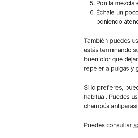
Pon la mezcla 
Échale un poco 
poniendo atenci
También puedes usa
estás terminando su
buen olor que dejar
repeler a pulgas y 
Si lo prefieres, pu
habitual. Puedes us
champús antiparasit
Puedes consultar
a