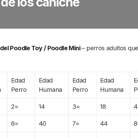
de los caniche
del Poodle Toy / Poodle Mini
– perros adultos q
Edad
Edad
Edad
Edad
E
a
Perro
Humana
Perro
Humana
P
2=
14
3=
18
4
6=
40
7=
44
8