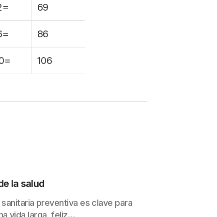
2=
69
6=
86
0=
106
de la salud
 sanitaria preventiva es clave para
a vida larga, feliz…