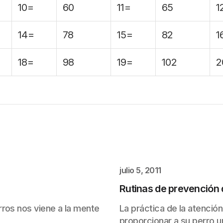
10=
60
11=
65
1
14=
78
15=
82
1
18=
98
19=
102
2
julio 5, 2011
Rutinas de prevención 
ros nos viene a la mente
La práctica de la atención
proporcionar a su perro un