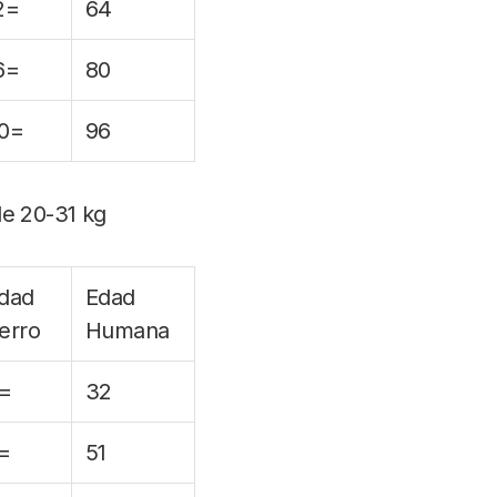
2=
64
6=
80
0=
96
de 20-31 kg
dad
Edad
erro
Humana
=
32
=
51