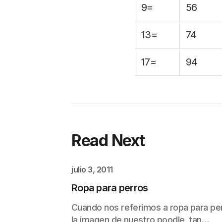
9=
56
13=
74
17=
94
Read Next
julio 3, 2011
Ropa para perros
Cuando nos referimos a ropa para per
la imagen de nuestro poodle, tan…