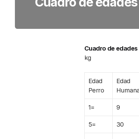
Cuadro de edades 
Cuadro de edades 
kg
Edad
Edad
Perro
Human
1=
9
5=
30