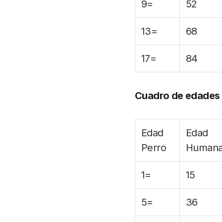
9=
52
13=
68
17=
84
Cuadro de edades 
Edad
Edad
Perro
Human
1=
15
5=
36