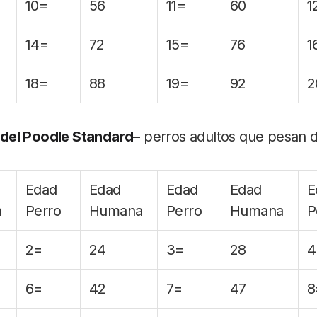
10=
56
11=
60
1
14=
72
15=
76
1
18=
88
19=
92
2
del Poodle Standard
– perros adultos que pesan 
Edad
Edad
Edad
Edad
E
a
Perro
Humana
Perro
Humana
P
2=
24
3=
28
4
6=
42
7=
47
8