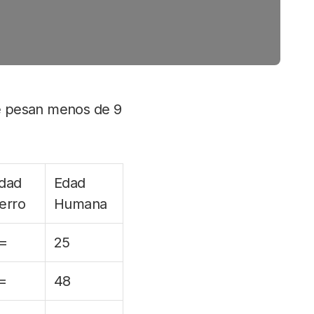
ue pesan menos de 9
dad
Edad
erro
Humana
=
25
=
48